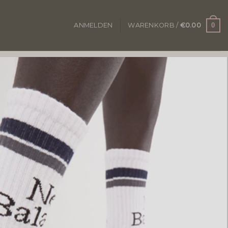
0
ANMELDEN
WARENKORB /
€
0.00