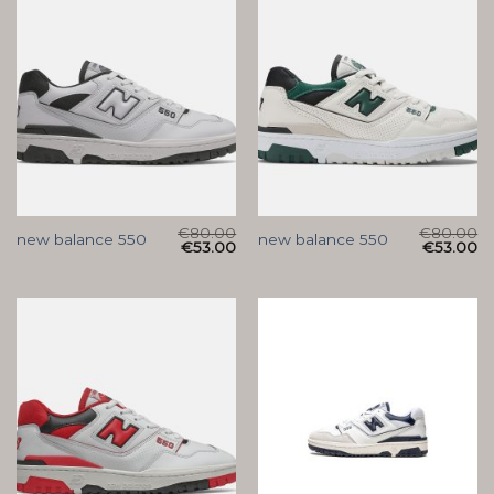
€
80.00
€
80.00
new balance 550
new balance 550
€
53.00
€
53.00