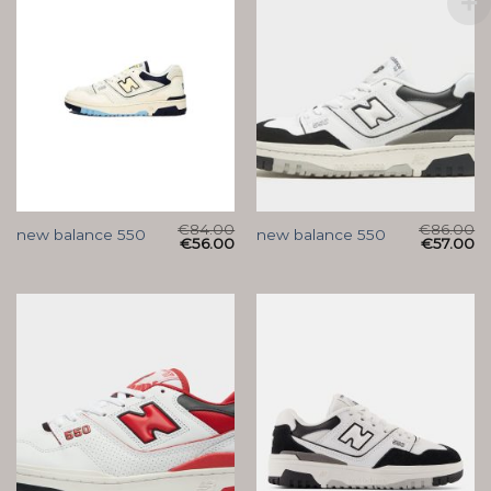
€
84.00
€
86.00
new balance 550
new balance 550
€
56.00
€
57.00