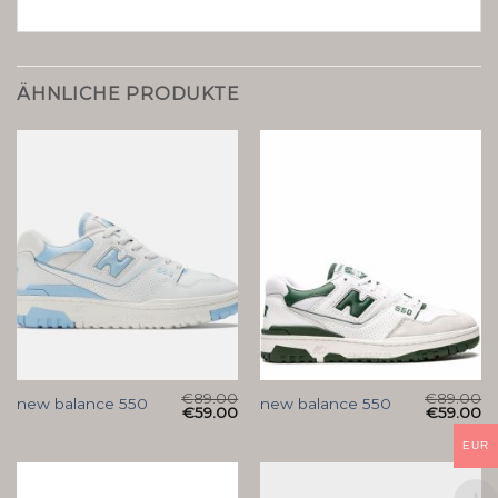
ÄHNLICHE PRODUKTE
€
89.00
€
89.00
new balance 550
new balance 550
€
59.00
€
59.00
EUR