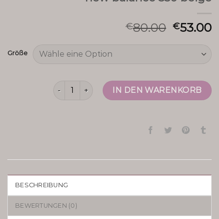
80.00
53.00
€
€
Größe
new balance 550 beige Menge
IN DEN WARENKORB
BESCHREIBUNG
BEWERTUNGEN (0)