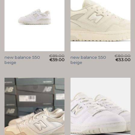
€
89.00
€
80.00
new balance 550
new balance 550
€
59.00
€
53.00
beige
beige