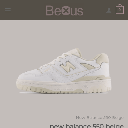
Skip
0
to
content
New Balance 550 Beige
new balance 550 beige