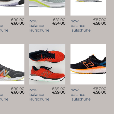
€
90.00
€
81.00
€
87.00
new
new
€
60.00
€
54.00
€
58.00
ce
balance
balance
chuhe
laufschuhe
laufschuhe
€
90.00
€
89.00
€
87.00
new
new
€
60.00
€
59.00
€
58.00
ce
balance
balance
chuhe
laufschuhe
laufschuhe