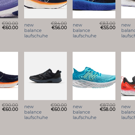
€
90.00
€
84.00
€
83.00
new
new
new
€
60.00
€
56.00
€
55.00
balance
balance
balan
laufschuhe
laufschuhe
laufs
€
90.00
€
90.00
€
87.00
new
new
new
€
60.00
€
60.00
€
58.00
balance
balance
balan
laufschuhe
laufschuhe
laufs