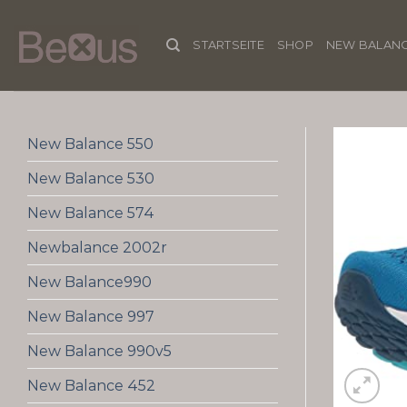
Skip
to
STARTSEITE
SHOP
NEW BALANC
content
New Balance 550
New Balance 530
New Balance 574
Newbalance 2002r
New Balance990
New Balance 997
New Balance 990v5
New Balance 452