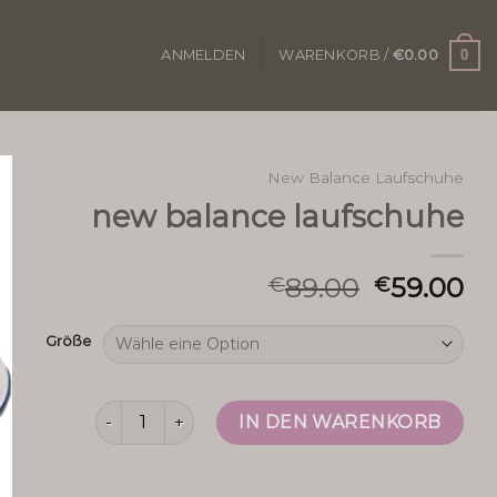
0
ANMELDEN
WARENKORB /
€
0.00
New Balance Laufschuhe
new balance laufschuhe
89.00
59.00
€
€
Größe
new balance laufschuhe Menge
IN DEN WARENKORB