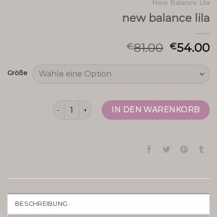
New Balance Lila
new balance lila
81.00
54.00
€
€
Größe
new balance lila Menge
IN DEN WARENKORB
BESCHREIBUNG