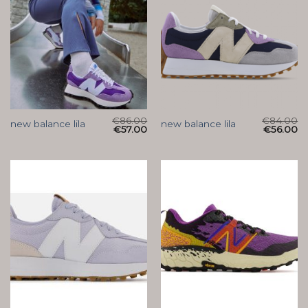
€
86.00
€
84.00
new balance lila
new balance lila
€
57.00
€
56.00