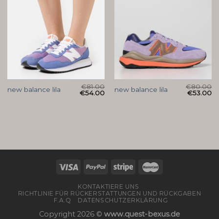
€
81.00
€
80.00
new balance lila
new balance lila
€
54.00
€
53.00
KONTAKTIERE UNS
RICHTLINIE FÜR RÜCKERSTATTUNGEN UND RÜCKGABEN
F.A.Q
DATENSCHUTZERKLÄRUNG
Copyright 2026 ©
www.quest-bexus.de